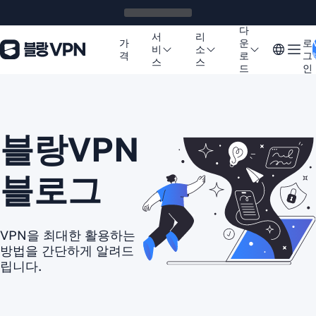
다
서
리
가
운
로
비
소
격
로
그
스
스
드
인
블랑VPN
블로그
VPN을 최대한 활용하는
방법을 간단하게 알려드
립니다.