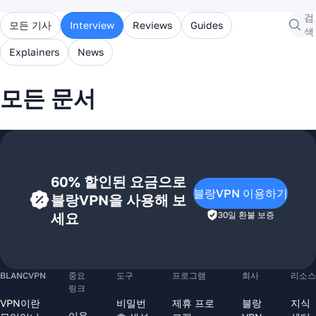
검
모든 기사
Interview
Reviews
Guides
색
Explainers
News
모든 문서
60% 할인된 요금으로
블랑VPN 이용하기
블랑VPN을 사용해 보
세요
30일 환불 보증
BLANCVPN
중요
도구
프로그램
회사
리소스
링크
VPN이란
비밀번
제휴 프로
블랑
지식
이용