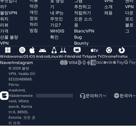
무엇입니
호 생성
그램
VPN
센터
약관
까?
기
추천하고
소개
VPN
개인
블랑VPN
내 IP는
적립하기
채용
다운
정보
위치
무엇인
오픈 소스
로드
처리
리뷰
가요?
용
블로
방침
가격
WHOIS
BlancVPN
그
선물 블랑
확인
Bug
VPN
Bounty
Windows
macOS
iOS
Android
Linux
Wi-Fi
Android TV
Apple TV
Chrome
Firefox
Naver
Instagram
© 2026 블랑
VPN. Yadda OÜ
EE102489668.
Pärnu
maakond,
문의하기
한국어
Häädemeeste
vald, Võiste
alevik, Ranna
tn 6, 86501.
Estonia. 모든 권
리 보유.