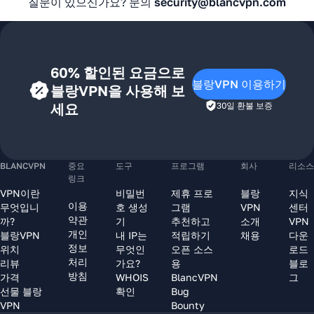
질문이 있으신가요? 문의
security@blancvpn.com
60% 할인된 요금으로
블랑VPN 이용하기
블랑VPN을 사용해 보
세요
30일 환불 보증
BLANCVPN
중요
도구
프로그램
회사
리소스
링크
VPN이란
비밀번
제휴 프로
블랑
지식
이용
무엇입니
호 생성
그램
VPN
센터
약관
까?
기
추천하고
소개
VPN
개인
블랑VPN
내 IP는
적립하기
채용
다운
정보
위치
무엇인
오픈 소스
로드
처리
리뷰
가요?
용
블로
방침
가격
WHOIS
BlancVPN
그
선물 블랑
확인
Bug
VPN
Bounty