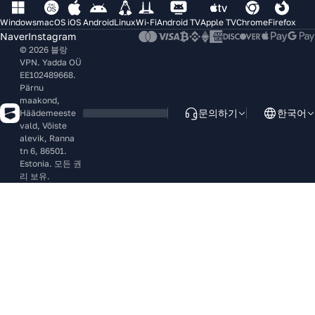
Windows
macOS
iOS
Android
Linux
Wi-Fi
Android TV
Apple TV
Chrome
Firefox
Naver
Instagram
© 2026 블랑
VPN. Yadda OÜ
EE102489668.
Pärnu
maakond,
문의하기
한국어
Häädemeeste
vald, Võiste
alevik, Ranna
tn 6, 86501.
Estonia. 모든 권
리 보유.