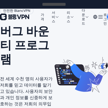
다
안전한 BlancVPN
서
리
가
운
로
비
소
격
로
그
스
스
드
인
버그 바운
티 프로그
램
전 세계 수천 명의 사용자가
저희를 믿고 데이터를 맡기
고 있습니다. 사용자의 보안
과 개인 정보를 신중하게 보
호하는 것은 저희의 의무입