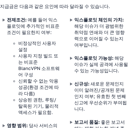
지급금은 다음과 같은 요인에 따라 달라질 수 있습니다.
전제조건:
예를 들어 익스
익스플로잇 체인의 가치:
플로잇에 추가적인 비표준
해당 이슈가 더 광범위한
조건이 필요한지 여부:
취약점 연쇄와 더 큰 영향
력으로 이어질 수 있는지
비정상적인 사용자
여부입니다.
설정
사용자 지정 빌드 또
익스플로잇 가능성:
해당
는 비표준
이슈가 실제 공격에 사용될
BlancVPN 소프트웨
수 있는 가능성입니다.
어 구성
신뢰할 수 없는 악용
신규성:
새로운 문제인지
성공(환경 조건에 따
이미 알려진/공개된 문제
라 다름)
인지 여부; 유효한 첫 번째
상승된 권한, 루팅/
신고에 우선순위가 부여됩
탈옥된 기기, 물리적
니다.
액세스가 필요함.
보고서 품질:
좋은 보고서
영향 범위:
당사 서비스의