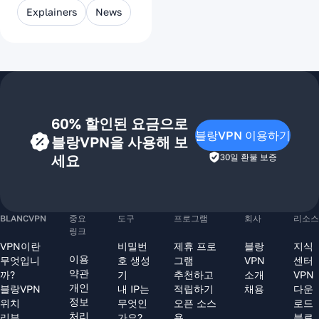
Explainers
News
60% 할인된 요금으로
블랑VPN 이용하기
블랑VPN을 사용해 보
세요
30일 환불 보증
BLANCVPN
중요
도구
프로그램
회사
리소스
링크
VPN이란
비밀번
제휴 프로
블랑
지식
이용
무엇입니
호 생성
그램
VPN
센터
약관
까?
기
추천하고
소개
VPN
개인
블랑VPN
내 IP는
적립하기
채용
다운
정보
위치
무엇인
오픈 소스
로드
처리
리뷰
가요?
용
블로