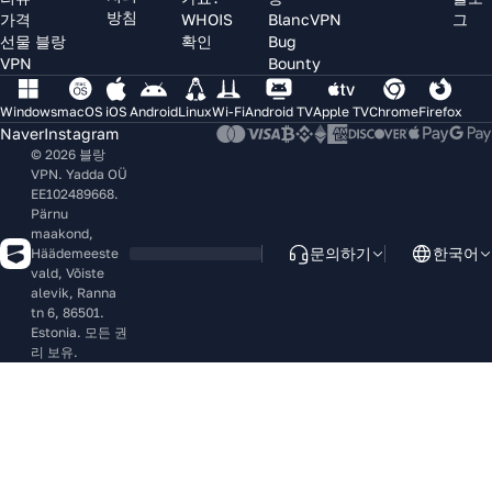
방침
가격
WHOIS
BlancVPN
그
선물 블랑
확인
Bug
VPN
Bounty
Windows
macOS
iOS
Android
Linux
Wi-Fi
Android TV
Apple TV
Chrome
Firefox
Naver
Instagram
© 2026 블랑
VPN. Yadda OÜ
EE102489668.
Pärnu
maakond,
문의하기
한국어
Häädemeeste
vald, Võiste
alevik, Ranna
tn 6, 86501.
Estonia. 모든 권
리 보유.