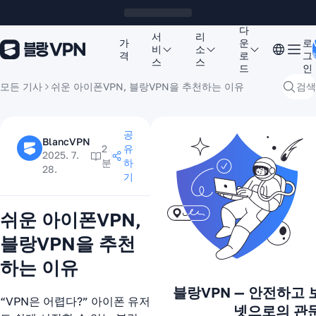
다
서
리
가
운
로
비
소
격
로
그
스
스
드
인
모든 기사
쉬운 아이폰VPN, 블랑VPN을 추천하는 이유
검색
공
BlancVPN
2
유
2025. 7.
분
하
28.
기
쉬운 아이폰VPN,
블랑VPN을 추천
하는 이유
블랑VPN — 안전하고 
“VPN은 어렵다?” 아이폰 유저
넷으로의 관