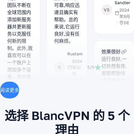
Sandler
团队不断在
可靠,响应迅
VS
2024
全球范围内
速且确实有
年9月
添加新服务
帮助。总的
DE
器并更新服
来说,它运行
务以克服任
良好,没有任
何新的限
何麻烦。
制。此外,我
效果很好
Rustam
喜欢可以在
运行良好,一
2024
一个账户上
切井然有序,
R
5/5
年12
添加多个设
客服帮助快
月
备。祝大家
速设置好了
DE
有美好的一
一切,而且一
阅读更多
天!
切都很清楚
Kirill
Kantri
自2019
Golikov
选择 BlancVPN 的 5 个
Kantri
年以来一
KG
5/5
Sep
2024
直使用他
2025
KK
理由
年5
们的服务
DE
月