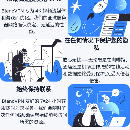
喜欢使用
接状态。大
明)
Telegram
BlancVPN 专为 4K 视频流媒体
多数时候我
机器人而不
和游戏而优化。我们的全球服务
Satellite
甚至注意不
是超级应用
器网络确保稳定、无延迟的性
Satellite
到自己在使
程序的想
能。
2024
用 VPN。它
SS
5/5
法。这相当
年11
在任何情况下保护您的隐
足以在
方便。
月
私
YouTube
RU
上观看高质
Aleksand
放心无忧——无论您是在咖啡馆、
量视频、打
Nozik
酒店还是机场工作,您的在线活动
开复杂的网
AN
2022年
和数据始终受到保护,免受入侵者
4月
站,甚至进行
最佳
侵害。
UA
视频通话。
VPN 服
始终保持联系
我希望如果
务
Steam 被封
最佳的VPN
BlancVPN 友好的 7×24 小时客
禁的话,它也
服务。运行
服随时为您服务。我们会随时解
出色且稳
能满足在线
稳定快速,支
决任何问题,确保您始终能够访问
定的
游戏的需
持团队始终
所需的资源。
VPN
求……
在线,随时准