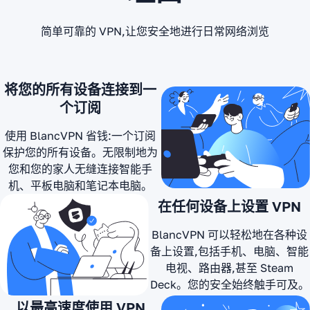
自从2019年
UA
开始使用他
简单可靠的 VPN,让您安全地进行日常网络浏览
们的服务。
我最喜欢
我非常喜欢
的 VPN
使用企业
重要服务
将您的所有设备连接到一
BlancVPN
VPN客户端
该服务有两
个订阅
太棒了!我在
的自由——
个重要特点:
智能手机和
blanc为您
* 其设计方
使用 BlancVPN 省钱:一个订阅
电脑上都使
提供不同协
式使其难以
保护您的所有设备。无限制地为
用它,所以即
议的密钥和
被封锁。 *
您和您的家人无缝连接智能手
使在这些艰
数据,您可以
价格实惠。
机、平板电脑和笔记本电脑。
难时期它也
自由使用任
当您需要激
在任何设备上设置 VPN
能帮助我浏
何您喜欢的
活多个VPN
览网页。我
客户端。
服务以保持
BlancVPN 可以轻松地在各种设
还把它分享
(别担心——
连接状态时,
备上设置,包括手机、电脑、智能
给了我的父
他们确实提
这一点至关
电视、路由器,甚至 Steam
母。
供了常见
重要。 在便
Deck。您的安全始终触手可及。
BlancVPN
VPN客户端
利性方面,我
以最高速度使用 VPN
提供高速连
的使用说