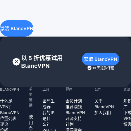
很棒且稳定
BlancVPN
备为您提供
的VPN。最
的客户服务
帮助。我成
棒的是我可
非常出色。
功连接了包
以从3种不
客服人员会
括电视在内
同的协议中
激活 BlancVPN
在 5 分钟内
的所有设
选择,并检查
回复,没有那
备。当我的
哪一种最适
种你必须费
设备连接状
合我。各个
尽周折才能
态遇到一些
国家的服务
以 5 折优惠试用
和真人对话
获取 BlancVPN
问题
器种类繁多,
的机器人。
BlancVPN
时,Blanc
30 天退款保证
使其成为一
而且他们的
VPN团队非
个卓越的选
客服人员都
常迅速地帮
择。总的来
是专业人
助了我(您
BLANCVPN
重
工具
程序
公司
资源
说,这是我迄
士。他们总
也可以在
要
今为止最好
是帮我解决
链
什么是
密码生
会员计划
关于
知
Telegram
的VPN体
接
问题,即使是
VPN？
成器
推荐赚钱
BlancVPN
库
聊天或网站
验。
BlancVPN
我的IP
BlancVPN
加入我们
下
不寻常的问
上联系他
使
位置列表
是什
开源支持
VP
题(比如在
用
们),我真的
评论
么？
计划
博
Artyom
Arch Linux
条
印象深刻。
价钱
WHOIS
漏洞赏金