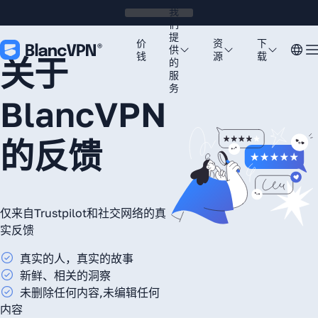
我
们
提
价
资
下
供
钱
源
载
关于
的
服
务
BlancVPN
的反馈
仅来自Trustpilot和社交网络的真
实反馈
真实的人，真实的故事
新鲜、相关的洞察
未删除任何内容,未编辑任何
内容