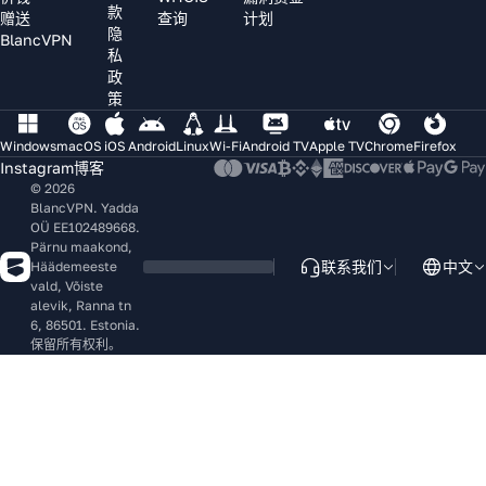
2022
款
上安装
赠送
查询
计划
强烈推荐
年10
隐
A
VPN)。
BlancVPN
月
私
Nastya
政
Vladimir
Nastya
MA
策
Golubev
2024
VG
5/5
Apr
NN
5/5
年11
Windows
macOS
iOS
Android
Linux
Wi-Fi
Android TV
Apple TV
Chrome
Firefox
2025
月
Instagram
博客
RU
© 2026
BlancVPN. Yadda
RU
OÜ EE102489668.
Pärnu maakond,
联系我们
中文
Häädemeeste
非常好的
vald, Võiste
alevik, Ranna tn
VPN
6, 86501. Estonia.
非常好的
保留所有权利。
VPN。技术
支持尤其出
色。每次我
需要帮助时
他们都能提