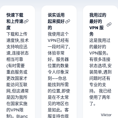
快速下载
说实话用
我用过的
和上传速
起来挺好
最好的
度
的
VPN 服
下载和上传
我使用这个
务
速度快,技术
VPN已经有
这是我用过
支持响应迅
一段时间了,
的最好的
速,连接状态
体验非常
VPN服务。
相当可靠
好。服务器
有很多连接
(有时需要
位置的数量
状态选项,安
重启服务或
令人印象深
装简单,遇到
更改国家才
刻——你总
问题时还有
能访问互联
能找到所需
专业的支
网,但这通常
的位置,即使
持。 我已经
是因为我所
是在不太常
使用了两年
在国家实施
见的地区也
了。
的VPN限
是如此。客
Viktor
制)。Blanc
服支持也很