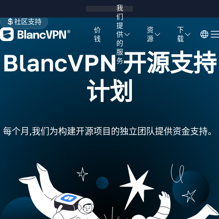
我
们
社区支持
提
价
资
下
供
钱
源
载
的
服
BlancVPN 开源支持
务
计划
每个月,我们为构建开源项目的独立团队提供资金支持。