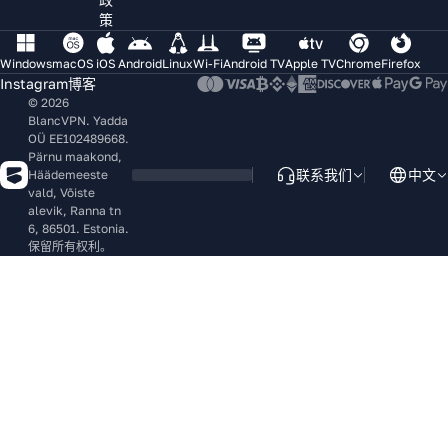
策
Windows
macOS
iOS
Android
Linux
Wi-Fi
Android TV
Apple TV
Chrome
Firefox
Instagram
博客
© 2026
BlancVPN. Yadda
OÜ EE102489668.
Pärnu maakond,
联系我们
中文
Häädemeeste
vald, Võiste
alevik, Ranna tn
6, 86501. Estonia.
保留所有权利。