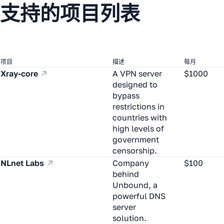
支持的项目列表
项目
描述
每月
Xray-core
A VPN server
$1000
designed to
bypass
restrictions in
countries with
high levels of
government
censorship.
NLnet Labs
Company
$100
behind
Unbound, a
powerful DNS
server
solution.