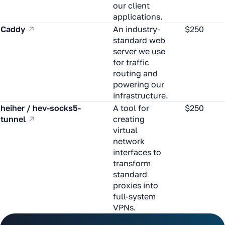
our client
applications.
Caddy
An industry-
$250
standard web
server we use
for traffic
routing and
powering our
infrastructure.
heiher / hev-socks5-
A tool for
$250
tunnel
creating
virtual
network
interfaces to
transform
standard
proxies into
full-system
VPNs.