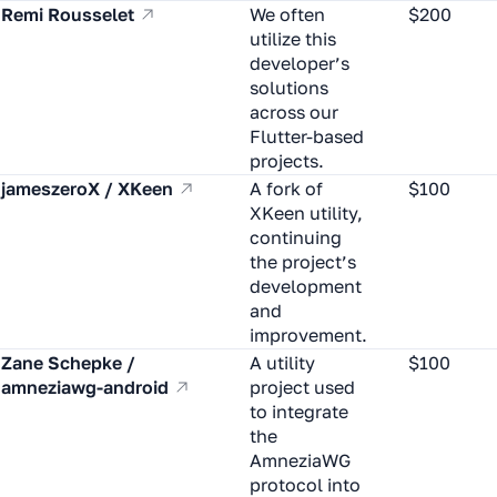
Remi Rousselet
We often
$200
utilize this
developer’s
solutions
across our
Flutter-based
projects.
jameszeroX / XKeen
A fork of
$100
XKeen utility,
continuing
the project’s
development
and
improvement.
Zane Schepke /
A utility
$100
amneziawg-android
project used
to integrate
the
AmneziaWG
protocol into