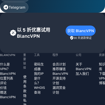
Telegram
以 5 折优惠试用
获取 BlancVPN
BlancVPN
30 天退款保证
BLANCVPN
重
工具
程序
公司
资源
要
链
什么是
密码生
会员计划
关于
知
接
VPN？
成器
推荐赚钱
BlancVPN
库
BlancVPN
我的IP
BlancVPN
加入我们
下
使
位置列表
是什
开源支持
VP
用
评论
么？
计划
博
条
价钱
WHOIS
漏洞赏金
款
赠送
查询
计划
隐
BlancVPN
私
政