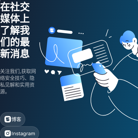
在社交
媒体上
了解我
们的最
新消息
关注我们,获取网
络安全技巧、隐
私见解和实用资
源。
博客
Instagram