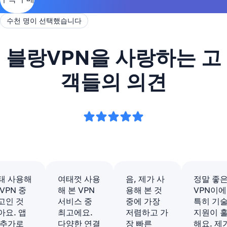
수천 명이 선택했습니다
블랑VPN을 사랑하는 고
객들의 의견
태 사용해
여태껏 사용
음, 제가 사
정말 좋
 VPN 중
해 본 VPN
용해 본 것
VPN이에
고인 것
서비스 중
중에 가장
특히 기
아요. 앱
최고에요.
저렴하고 가
지원이 
 추가로
다양한 연결
장 빠른
해요. 제