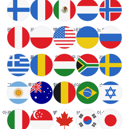
핀란드
프랑스
멕시코
네덜란드
노르웨이
페루
폴란드
미국
우크라이나
러시아
그리스
루마니아
헝가리
남아프리카
스웨덴
아르헨티나
호주
벨기에
브라질
이스라엘