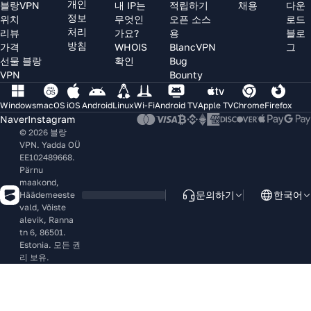
개인
블랑VPN
내 IP는
적립하기
채용
다운
정보
위치
무엇인
오픈 소스
로드
처리
리뷰
가요?
용
블로
방침
가격
WHOIS
BlancVPN
그
선물 블랑
확인
Bug
VPN
Bounty
Windows
macOS
iOS
Android
Linux
Wi-Fi
Android TV
Apple TV
Chrome
Firefox
Naver
Instagram
© 2026 블랑
VPN. Yadda OÜ
EE102489668.
Pärnu
maakond,
문의하기
한국어
Häädemeeste
vald, Võiste
alevik, Ranna
tn 6, 86501.
Estonia. 모든 권
리 보유.