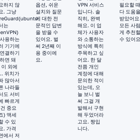
요하지 않
옵션, 쉬운
VPN 서비스
필요할 
요. 그냥
설치와 질문
입니다. 솔
다 도움
reGuard(ubuntu
에 대한 전
직히, 완벽
받았어요
서는
문적인 답변
해요. 이 업
모든 사
enVPN)
을 받을 수
체가 사용자
게 추천
 사용하는
있어요. 벌
와 소통하는
수 있어요
러 기기에
써 2년째 이
방식에 특히
 연결하기
용 중이에
주목하고 싶
 하면 돼
요.
어요. 한 달
. 이 외에
전쯤 개인
.. 위치가
계정에 대해
짜 많아서
문의한 적이
른 나라들
있는데, 오
서도 서비
늘 보니 벌
에 빠르게
써 그걸 개
이건 중요
발해서 구현
죠) 액세
해 두었더라
할 수 있
고요. 짱입
요. 가격
니다.
면에서 저