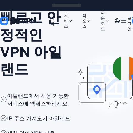
빠르고 안
다
서
리
가
운
로
비
소
격
로
그
스
스
정적인
드
인
VPN 아일
랜드
아일랜드에서 사용 가능한
서비스에 액세스하십시오.
IP 주소 가져오기 아일랜드