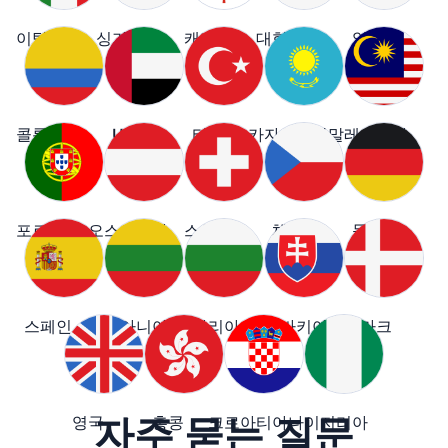
이탈리아
싱가포르
캐나다
대한민국
일본
콜롬비아
UAE
터키
카자흐스탄
말레이시아
포르투갈
오스트리아
스위스
체코
독일
스페인
리투아니아
불가리아
슬로바키아
덴마크
자주 묻는 질문
영국
홍콩
크로아티아
나이지리아