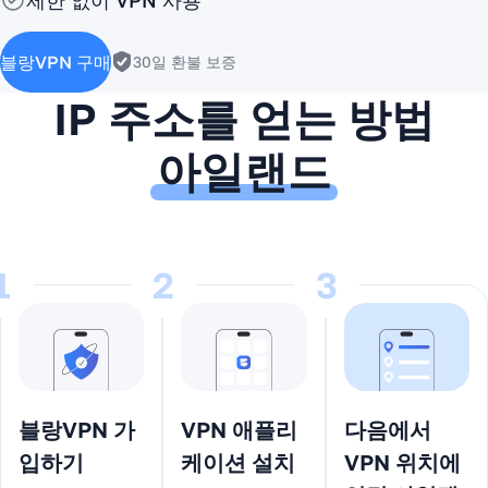
제한 없이 VPN 사용
블랑VPN 구매
30일 환불 보증
IP 주소를 얻는 방법
아일랜드
1
2
3
블랑VPN 가
VPN 애플리
다음에서
입하기
케이션 설치
VPN 위치에