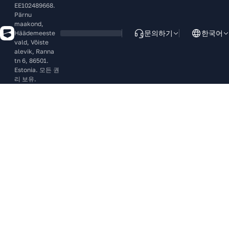
EE102489668.
Pärnu
maakond,
문의하기
한국어
Häädemeeste
vald, Võiste
alevik, Ranna
tn 6, 86501.
Estonia. 모든 권
리 보유.