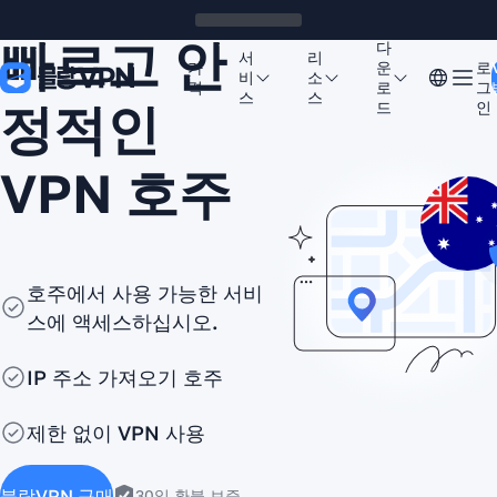
빠르고 안
다
서
리
가
운
로
비
소
격
로
그
스
스
정적인
드
인
VPN 호주
호주에서 사용 가능한 서비
스에 액세스하십시오.
IP 주소 가져오기 호주
제한 없이 VPN 사용
블랑VPN 구매
30일 환불 보증