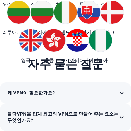
오스트리아
스위스
체코
독일
스페인
리투아니아
불가리아
아일랜드
슬로바키아
덴마크
자주 묻는 질문
영국
홍콩
크로아티아
나이지리아
왜 VPN이 필요한가요?
블랑VPN을 업계 최고의 VPN으로 만들어 주는 요소는
무엇인가요?