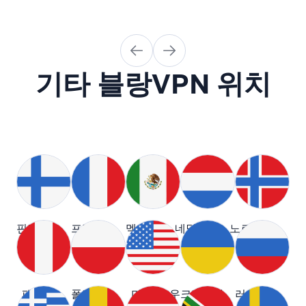
기타 블랑VPN 위치
핀란드
프랑스
멕시코
네덜란드
노르웨이
페루
폴란드
미국
우크라이나
러시아