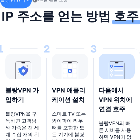
IP 주소를 얻는 방법
호주
1
2
3
블랑VPN 가
VPN 애플리
다음에서
입하기
케이션 설치
VPN 위치에
연결 호주
블랑VPN을 구
스마트 TV 또는
독하면 고객님
와이파이 라우
블랑VPN의 빠
와 가족은 전 세
터를 포함한 모
른 서버를 사용
계 수십 개의 위
든 기기에 블랑
하면 VPN이 없