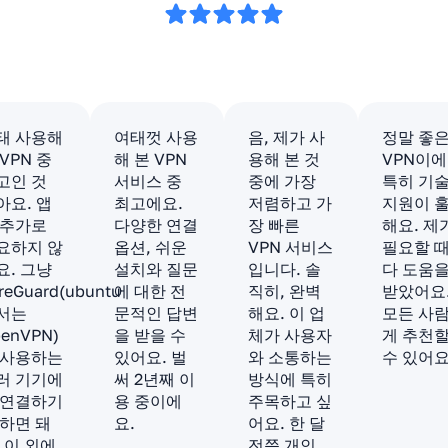
태 사용해
여태껏 사용
음, 제가 사
정말 좋
 VPN 중
해 본 VPN
용해 본 것
VPN이에
고인 것
서비스 중
중에 가장
특히 기
아요. 앱
최고에요.
저렴하고 가
지원이 
 추가로
다양한 연결
장 빠른
해요. 제
요하지 않
옵션, 쉬운
VPN 서비스
필요할 
요. 그냥
설치와 질문
입니다. 솔
다 도움
reGuard(ubuntu
에 대한 전
직히, 완벽
받았어요
서는
문적인 답변
해요. 이 업
모든 사
enVPN)
을 받을 수
체가 사용자
게 추천
 사용하는
있어요. 벌
와 소통하는
수 있어요
러 기기에
써 2년째 이
방식에 특히
 연결하기
용 중이에
주목하고 싶
 하면 돼
요.
어요. 한 달
. 이 외에
전쯤 개인