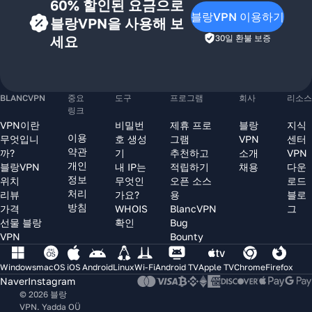
60% 할인된 요금으로
블랑VPN 이용하기
블랑VPN을 사용해 보
세요
30일 환불 보증
BLANCVPN
중요
도구
프로그램
회사
리소스
링크
VPN이란
비밀번
제휴 프로
블랑
지식
이용
무엇입니
호 생성
그램
VPN
센터
약관
까?
기
추천하고
소개
VPN
개인
블랑VPN
내 IP는
적립하기
채용
다운
정보
위치
무엇인
오픈 소스
로드
처리
리뷰
가요?
용
블로
방침
가격
WHOIS
BlancVPN
그
선물 블랑
확인
Bug
VPN
Bounty
Windows
macOS
iOS
Android
Linux
Wi-Fi
Android TV
Apple TV
Chrome
Firefox
Naver
Instagram
© 2026 블랑
VPN. Yadda OÜ