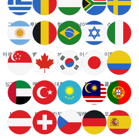
그리스
루마니아
헝가리
남아프리카
스웨덴
아르헨티나
벨기에
브라질
이스라엘
이탈리아
싱가포르
캐나다
대한민국
일본
콜롬비아
UAE
터키
카자흐스탄
말레이시아
포르투갈