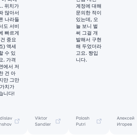
.. 위치가
계정에 대해
짜 많아서
문의한 적이
른 나라들
있는데, 오
서도 서비
늘 보니 벌
에 빠르게
써 그걸 개
이건 중요
발해서 구현
죠) 액세
해 두었더라
할 수 있
고요. 짱입
요. 가격
니다.
면에서 저
한 건 아
지만 그만
 가치가
습니다!
dislav
Viktor
Polosh
Алексей
nshov
Sandler
Putri
Игорев