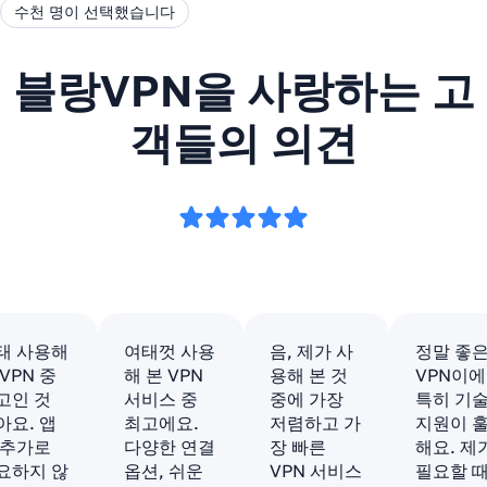
수천 명이 선택했습니다
블랑VPN을 사랑하는 고
객들의 의견
태 사용해
여태껏 사용
음, 제가 사
정말 좋
 VPN 중
해 본 VPN
용해 본 것
VPN이에
고인 것
서비스 중
중에 가장
특히 기
아요. 앱
최고에요.
저렴하고 가
지원이 
 추가로
다양한 연결
장 빠른
해요. 제
요하지 않
옵션, 쉬운
VPN 서비스
필요할 