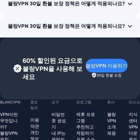
블랑VPN 30일 환불 보장 정책은 어떻게 적용되나요?
블랑VPN 30일 환불 보장 정책은 어떻게 적용되나요?
60% 할인된 요금으로
블랑VPN 이용하기
블랑VPN을 사용해 보
세요
30일 환불 보증
BLANCVPN
중요
도구
프로그램
회사
리소스
링크
VPN이란
비밀번
제휴 프로
블랑
지식
이용
무엇입니
호 생성
그램
VPN
센터
약관
까?
기
추천하고
소개
VPN
개인
블랑VPN
내 IP는
적립하기
채용
다운
정보
위치
무엇인
오픈 소스
로드