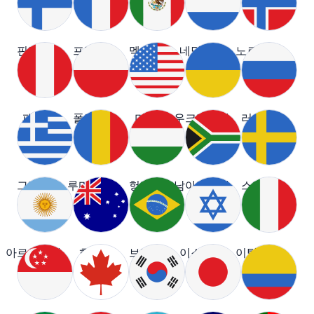
핀란드
프랑스
멕시코
네덜란드
노르웨이
페루
폴란드
미국
우크라이나
러시아
그리스
루마니아
헝가리
남아프리카
스웨덴
아르헨티나
호주
브라질
이스라엘
이탈리아