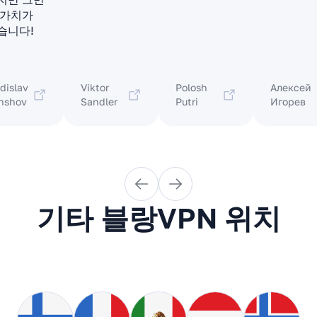
 가치가
습니다!
dislav
Viktor
Polosh
Алексей
nshov
Sandler
Putri
Игорев
기타 블랑VPN 위치