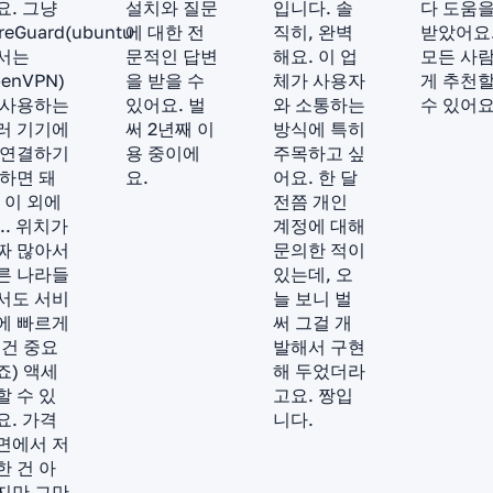
요. 그냥
설치와 질문
입니다. 솔
다 도움
reGuard(ubuntu
에 대한 전
직히, 완벽
받았어요
서는
문적인 답변
해요. 이 업
모든 사
enVPN)
을 받을 수
체가 사용자
게 추천
 사용하는
있어요. 벌
와 소통하는
수 있어요
러 기기에
써 2년째 이
방식에 특히
 연결하기
용 중이에
주목하고 싶
 하면 돼
요.
어요. 한 달
. 이 외에
전쯤 개인
.. 위치가
계정에 대해
짜 많아서
문의한 적이
른 나라들
있는데, 오
서도 서비
늘 보니 벌
에 빠르게
써 그걸 개
이건 중요
발해서 구현
죠) 액세
해 두었더라
할 수 있
고요. 짱입
요. 가격
니다.
면에서 저
한 건 아
지만 그만