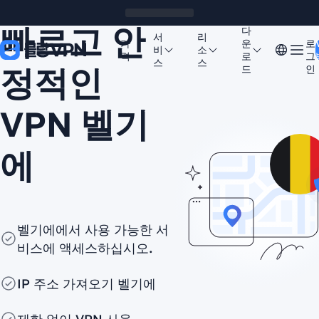
빠르고 안
다
서
리
가
운
로
비
소
격
로
그
스
스
정적인
드
인
VPN 벨기
에
벨기에에서 사용 가능한 서
비스에 액세스하십시오.
IP 주소 가져오기 벨기에