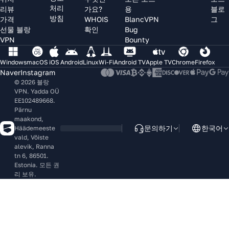
처리
리뷰
가요?
용
블로
방침
가격
WHOIS
BlancVPN
그
선물 블랑
확인
Bug
VPN
Bounty
Windows
macOS
iOS
Android
Linux
Wi-Fi
Android TV
Apple TV
Chrome
Firefox
Naver
Instagram
© 2026 블랑
VPN. Yadda OÜ
EE102489668.
Pärnu
maakond,
문의하기
한국어
Häädemeeste
vald, Võiste
alevik, Ranna
tn 6, 86501.
Estonia. 모든 권
리 보유.