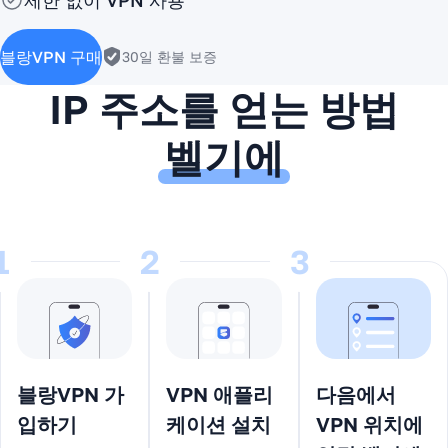
제한 없이 VPN 사용
블랑VPN 구매
30일 환불 보증
IP 주소를 얻는 방법
벨기에
1
2
3
블랑VPN 가
VPN 애플리
다음에서
입하기
케이션 설치
VPN 위치에