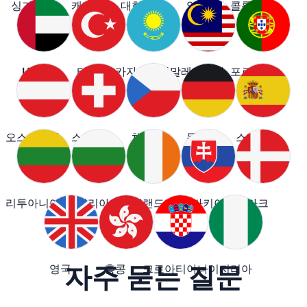
싱가포르
캐나다
대한민국
일본
콜롬비아
UAE
터키
카자흐스탄
말레이시아
포르투갈
오스트리아
스위스
체코
독일
스페인
리투아니아
불가리아
아일랜드
슬로바키아
덴마크
자주 묻는 질문
영국
홍콩
크로아티아
나이지리아